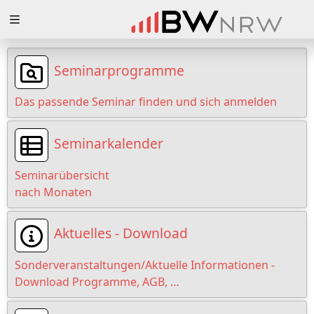
Zuklappen
Loading
Seminarprogramme
Loading
Das passende Seminar finden und sich anmelden
Loading
Seminarkalender
Loading
Seminarübersicht
Loading
nach Monaten
Loading
Aktuelles - Download
Sonderveranstaltungen/Aktuelle Informationen -
Download Programme, AGB, …