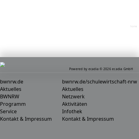
home
Powered by ecadia © 2026 ecadia GmbH
bwnrw.de
bwnrw.de/schulewirtschaft-nrw
Aktuelles
Aktuelles
BWNRW
Netzwerk
Programm
Aktivitäten
Service
Infothek
Kontakt & Impressum
Kontakt & Impressum