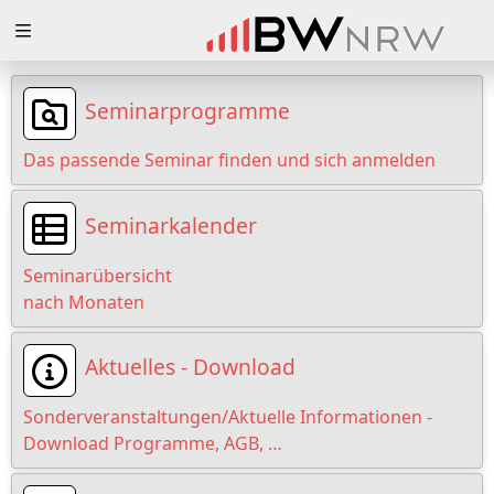
Zuklappen
Loading
Seminarprogramme
Loading
Das passende Seminar finden und sich anmelden
Loading
Seminarkalender
Loading
Seminarübersicht
Loading
nach Monaten
Loading
Aktuelles - Download
Sonderveranstaltungen/Aktuelle Informationen -
Download Programme, AGB, …