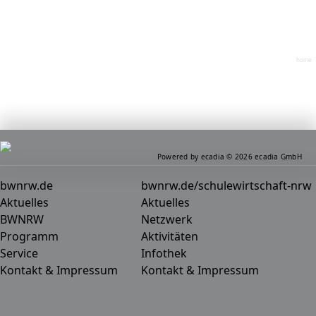
home
Powered by ecadia © 2026 ecadia GmbH
bwnrw.de
bwnrw.de/schulewirtschaft-nrw
Aktuelles
Aktuelles
BWNRW
Netzwerk
Programm
Aktivitäten
Service
Infothek
Kontakt & Impressum
Kontakt & Impressum