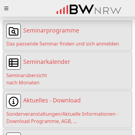
Zuklappen
Loading
Seminarprogramme
Loading
Das passende Seminar finden und sich anmelden
Loading
Seminarkalender
Loading
Seminarübersicht
Loading
nach Monaten
Loading
Aktuelles - Download
Sonderveranstaltungen/Aktuelle Informationen -
Download Programme, AGB, …