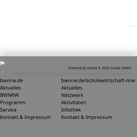
home
Powered by ecadia © 2026 ecadia GmbH
bwnrw.de
bwnrw.de/schulewirtschaft-nrw
Aktuelles
Aktuelles
BWNRW
Netzwerk
Programm
Aktivitäten
Service
Infothek
Kontakt & Impressum
Kontakt & Impressum