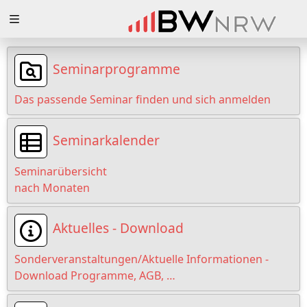
Zuklappen
Loading
Seminarprogramme
Loading
Das passende Seminar finden und sich anmelden
Loading
Seminarkalender
Loading
Seminarübersicht
Loading
nach Monaten
Loading
Aktuelles - Download
Sonderveranstaltungen/Aktuelle Informationen -
Download Programme, AGB, …