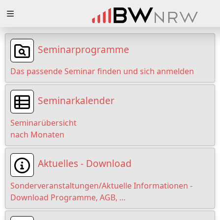
Zuklappen
Loading
Seminarprogramme
Loading
Das passende Seminar finden und sich anmelden
Loading
Seminarkalender
Loading
Seminarübersicht
Loading
nach Monaten
Loading
Aktuelles - Download
Sonderveranstaltungen/Aktuelle Informationen -
Download Programme, AGB, …