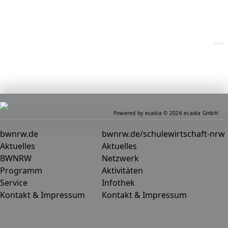
home
Powered by ecadia © 2026 ecadia GmbH
bwnrw.de
bwnrw.de/schulewirtschaft-nrw
Aktuelles
Aktuelles
BWNRW
Netzwerk
Programm
Aktivitäten
Service
Infothek
Kontakt & Impressum
Kontakt & Impressum