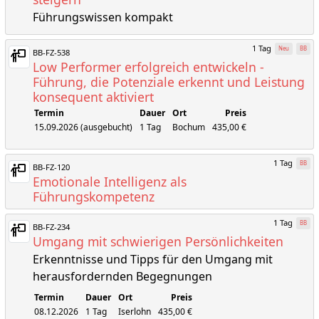
Führungswissen kompakt
1 Tag
Neu
BB
BB-FZ-538
Low Performer erfolgreich entwickeln -
Führung, die Potenziale erkennt und Leistung
konsequent aktiviert
Termin
Dauer
Ort
Preis
15.09.2026 (ausgebucht)
1 Tag
Bochum
435,00 €
1 Tag
BB
BB-FZ-120
Emotionale Intelligenz als
Führungskompetenz
1 Tag
BB
BB-FZ-234
Umgang mit schwierigen Persönlichkeiten
Erkenntnisse und Tipps für den Umgang mit
herausfordernden Begegnungen
Termin
Dauer
Ort
Preis
08.12.2026
1 Tag
Iserlohn
435,00 €