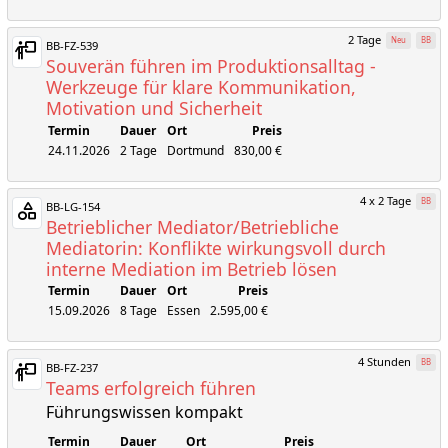
2 Tage
Neu
BB
BB-FZ-539
Souverän führen im Produktionsalltag -
Werkzeuge für klare Kommunikation,
Motivation und Sicherheit
Termin
Dauer
Ort
Preis
24.11.2026
2 Tage
Dortmund
830,00 €
4 x 2 Tage
BB
BB-LG-154
Betrieblicher Mediator/Betriebliche
Mediatorin: Konflikte wirkungsvoll durch
interne Mediation im Betrieb lösen
Termin
Dauer
Ort
Preis
15.09.2026
8 Tage
Essen
2.595,00 €
4 Stunden
BB
BB-FZ-237
Teams erfolgreich führen
Führungswissen kompakt
Termin
Dauer
Ort
Preis