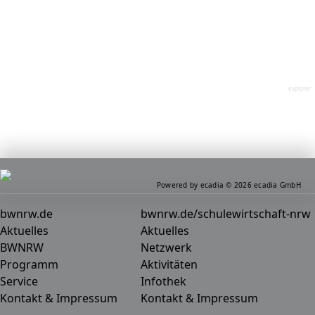
explorer
Powered by ecadia © 2026 ecadia GmbH
bwnrw.de
bwnrw.de/schulewirtschaft-nrw
Aktuelles
Aktuelles
BWNRW
Netzwerk
Programm
Aktivitäten
Service
Infothek
Kontakt & Impressum
Kontakt & Impressum