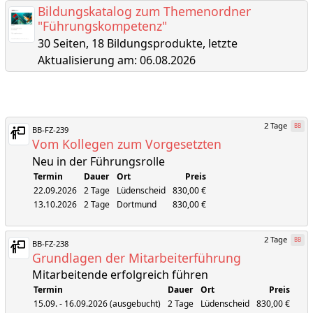
Bildungskatalog zum Themenordner
"Führungskompetenz"
30 Seiten, 18 Bildungsprodukte, letzte
Aktualisierung am: 06.08.2026
2 Tage
BB
BB-FZ-239
Vom Kollegen zum Vorgesetzten
Neu in der Führungsrolle
Termin
Dauer
Ort
Preis
22.09.2026
2 Tage
Lüdenscheid
830,00 €
13.10.2026
2 Tage
Dortmund
830,00 €
2 Tage
BB
BB-FZ-238
Grundlagen der Mitarbeiterführung
Mitarbeitende erfolgreich führen
Termin
Dauer
Ort
Preis
15.09. - 16.09.2026 (ausgebucht)
2 Tage
Lüdenscheid
830,00 €