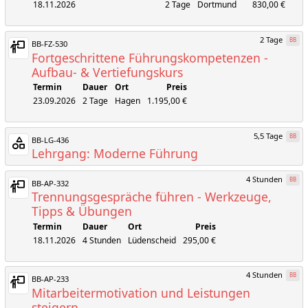
18.11.2026
2 Tage
Dortmund
830,00 €
2 Tage
BB
BB-FZ-530
Fortgeschrittene Führungskompetenzen -
Aufbau- & Vertiefungskurs
Termin
Dauer
Ort
Preis
23.09.2026
2 Tage
Hagen
1.195,00 €
5,5 Tage
BB
BB-LG-436
Lehrgang: Moderne Führung
4 Stunden
BB
BB-AP-332
Trennungsgespräche führen - Werkzeuge,
Tipps & Übungen
Termin
Dauer
Ort
Preis
18.11.2026
4 Stunden
Lüdenscheid
295,00 €
4 Stunden
BB
BB-AP-233
Mitarbeitermotivation und Leistungen
steigern