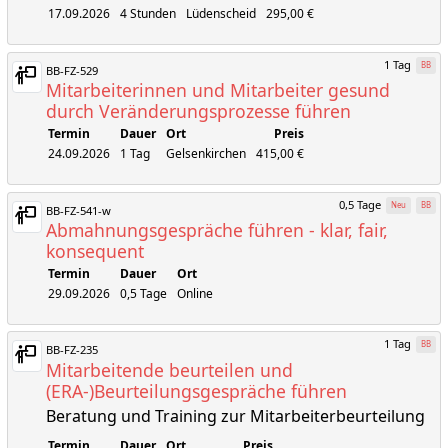
17.09.2026
4 Stunden
Lüdenscheid
295,00 €
1 Tag
BB
BB-FZ-529
Mitarbeiterinnen und Mitarbeiter gesund
durch Veränderungsprozesse führen
Termin
Dauer
Ort
Preis
24.09.2026
1 Tag
Gelsenkirchen
415,00 €
0,5 Tage
Neu
BB
BB-FZ-541-w
Abmahnungsgespräche führen - klar, fair,
konsequent
Termin
Dauer
Ort
29.09.2026
0,5 Tage
Online
1 Tag
BB
BB-FZ-235
Mitarbeitende beurteilen und
(ERA-)Beurteilungsgespräche führen
Beratung und Training zur Mitarbeiterbeurteilung
Termin
Dauer
Ort
Preis