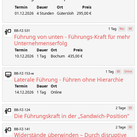
Termin
Dauer
Ort
Preis
01.12.2026
4 Stunden
Gütersloh
295,00 €
1 Tag
Neu
BB
BB-FZ-531
Führung von unten - Führungs-Kraft für mehr
Unternehmenserfolg
Termin
Dauer
Ort
Preis
10.12.2026
1 Tag
Bochum
435,00 €
1 Tag
BB
Online
BB-FZ-153-w
Laterale Führung - Führen ohne Hierarchie
Termin
Dauer
Ort
14.12.2026
1 Tag
Online
2 Tage
BB
BB-FZ-124
Die Führungskraft in der „Sandwich-Position“
2 Tage
BB
BB-FZ-141
Widerstände überwinden – Durch disruptive