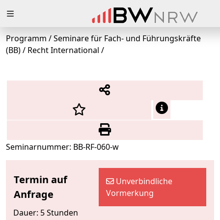
Zuklappen
Programm
/
Seminare für Fach- und Führungskräfte
Loading
(BB)
/
Recht International
/
Loading
Loading
Loading
Loading
Seminarnummer: BB-RF-060-w
Loading
Termin auf
Unverbindliche
Anfrage
Vormerkung
Dauer: 5 Stunden