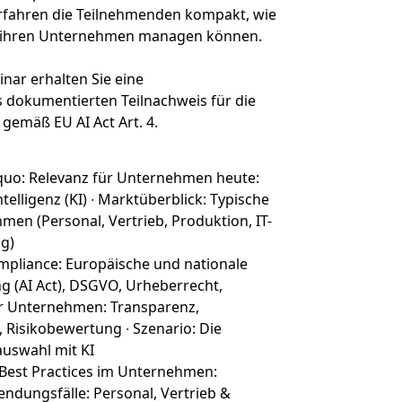
fahren die Teilnehmenden kompakt, wie
in ihren Unternehmen managen können.
nar erhalten Sie eine
 dokumentierten Teilnachweis für die
gemäß EU AI Act Art. 4.
 quo: Relevanz für Unternehmen heute:
elligenz (KI) ∙ Marktüberblick: Typische
men (Personal, Vertrieb, Produktion, IT-
ng)
pliance: Europäische und nationale
g (AI Act), DSGVO, Urheberrecht,
für Unternehmen: Transparenz,
 Risikobewertung ∙ Szenario: Die
uswahl mit KI
est Practices im Unternehmen:
dungsfälle: Personal, Vertrieb &