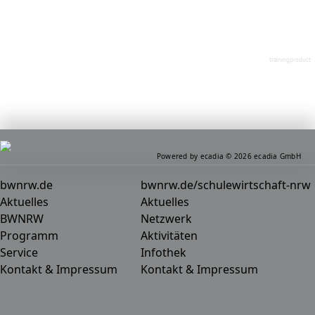
trainingproduct
Powered by ecadia © 2026 ecadia GmbH
bwnrw.de
bwnrw.de/schulewirtschaft-nrw
Aktuelles
Aktuelles
BWNRW
Netzwerk
Programm
Aktivitäten
Service
Infothek
Kontakt & Impressum
Kontakt & Impressum