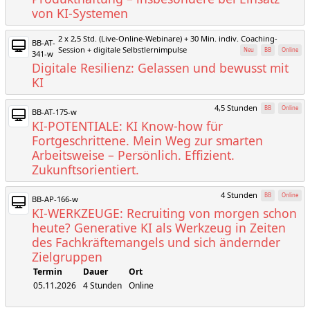
von KI-Systemen
2 x 2,5 Std. (Live-Online-Webinare) + 30 Min. indiv. Coaching-
BB-AT-
Session + digitale Selbstlernimpulse
Neu
BB
Online
341-w
Digitale Resilienz: Gelassen und bewusst mit
KI
4,5 Stunden
BB
Online
BB-AT-175-w
KI-POTENTIALE: KI Know-how für
Fortgeschrittene. Mein Weg zur smarten
Arbeitsweise – Persönlich. Effizient.
Zukunftsorientiert.
4 Stunden
BB
Online
BB-AP-166-w
KI-WERKZEUGE: Recruiting von morgen schon
heute? Generative KI als Werkzeug in Zeiten
des Fachkräftemangels und sich ändernder
Zielgruppen
Termin
Dauer
Ort
05.11.2026
4 Stunden
Online