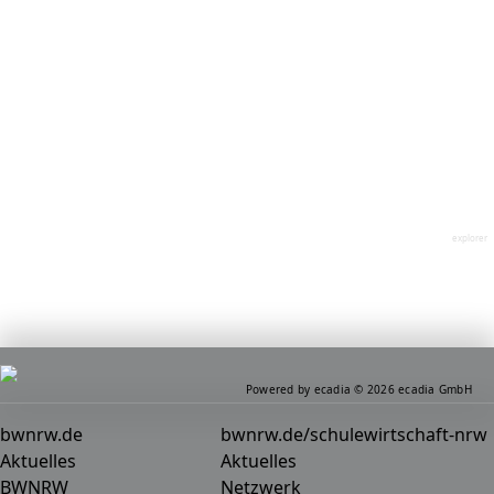
explorer
Powered by ecadia © 2026 ecadia GmbH
bwnrw.de
bwnrw.de/schulewirtschaft-nrw
Aktuelles
Aktuelles
BWNRW
Netzwerk