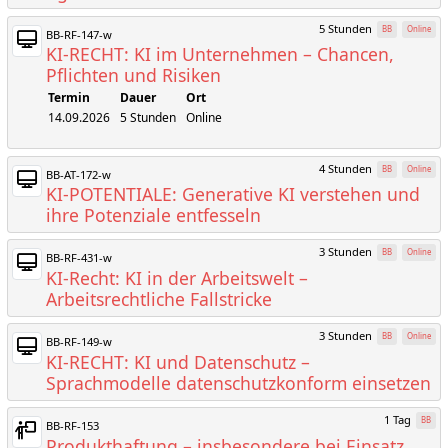
5 Stunden
BB
Online
BB-RF-147-w
KI-RECHT: KI im Unternehmen – Chancen,
Pflichten und Risiken
Termin
Dauer
Ort
14.09.2026
5 Stunden
Online
4 Stunden
BB
Online
BB-AT-172-w
KI-POTENTIALE: Generative KI verstehen und
ihre Potenziale entfesseln
3 Stunden
BB
Online
BB-RF-431-w
KI-Recht: KI in der Arbeitswelt –
Arbeitsrechtliche Fallstricke
3 Stunden
BB
Online
BB-RF-149-w
KI-RECHT: KI und Datenschutz –
Sprachmodelle datenschutzkonform einsetzen
1 Tag
BB
BB-RF-153
Produkthaftung – insbesondere bei Einsatz