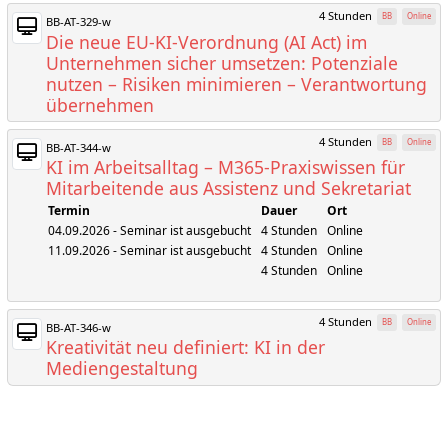
4 Stunden
BB
Online
BB-AT-329-w
Die neue EU-KI-Verordnung (AI Act) im
Unternehmen sicher umsetzen: Potenziale
nutzen – Risiken minimieren – Verantwortung
übernehmen
4 Stunden
BB
Online
BB-AT-344-w
KI im Arbeitsalltag – M365-Praxiswissen für
Mitarbeitende aus Assistenz und Sekretariat
Termin
Dauer
Ort
04.09.2026 - Seminar ist ausgebucht
4 Stunden
Online
11.09.2026 - Seminar ist ausgebucht
4 Stunden
Online
4 Stunden
Online
4 Stunden
BB
Online
BB-AT-346-w
Kreativität neu definiert: KI in der
Mediengestaltung