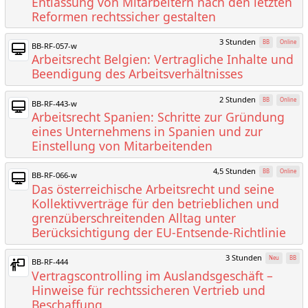
Entlassung von Mitarbeitern nach den letzten
Reformen rechtssicher gestalten
3 Stunden
BB
Online
BB-RF-057-w
Arbeitsrecht Belgien: Vertragliche Inhalte und
Beendigung des Arbeitsverhältnisses
2 Stunden
BB
Online
BB-RF-443-w
Arbeitsrecht Spanien: Schritte zur Gründung
eines Unternehmens in Spanien und zur
Einstellung von Mitarbeitenden
4,5 Stunden
BB
Online
BB-RF-066-w
Das österreichische Arbeitsrecht und seine
Kollektivverträge für den betrieblichen und
grenzüberschreitenden Alltag unter
Berücksichtigung der EU-Entsende-Richtlinie
3 Stunden
Neu
BB
BB-RF-444
Vertragscontrolling im Auslandsgeschäft –
Hinweise für rechtssicheren Vertrieb und
Beschaffung