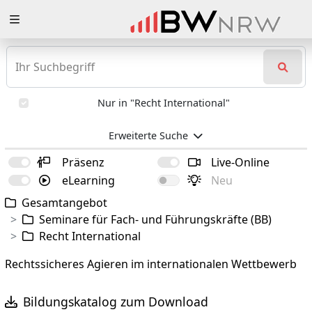
Zuklappen
Loading
Loading
Nur in "Recht International"
Loading
Erweiterte Suche
Loading
Präsenz
Live-Online
eLearning
Neu
Loading
Gesamtangebot
Loading
Seminare für Fach- und Führungskräfte (BB)
Recht International
Rechtssicheres Agieren im internationalen Wettbewerb
Bildungskatalog zum Download