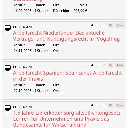
Termin
Dauer
Ort
Preis
16.09.2026
3 Stunden
Düsseldorf
295,00 €
4 Stunden
BB
Online
BB-RF-061-w
Arbeitsrecht Niederlande: Das aktuelle
Vertrags- und Kündigungsrecht im Vogelflug
Termin
Dauer
Ort
04.11.2026
4 Stunden
Online
4 Stunden
BB
Online
BB-RF-063-w
Arbeitsrecht Spanien: Spanisches Arbeitsrecht
in der Praxis
Termin
Dauer
Ort
02.12.2026
4 Stunden
Online
4 Stunden
BB
Online
BB-RF-090-w
1,5 Jahre Lieferkettensorgfaltspflichtengesetz -
Lehren für Unternehmen und Praxis des
Bundesamts für Wirtschaft und