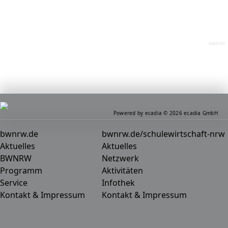
explorer
Powered by ecadia © 2026 ecadia GmbH
bwnrw.de
bwnrw.de/schulewirtschaft-nrw
Aktuelles
Aktuelles
BWNRW
Netzwerk
Programm
Aktivitäten
Service
Infothek
Kontakt & Impressum
Kontakt & Impressum