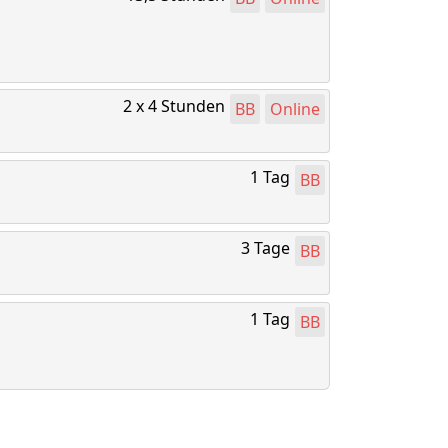
2 x 4 Stunden
BB
Online
1 Tag
BB
3 Tage
BB
1 Tag
BB