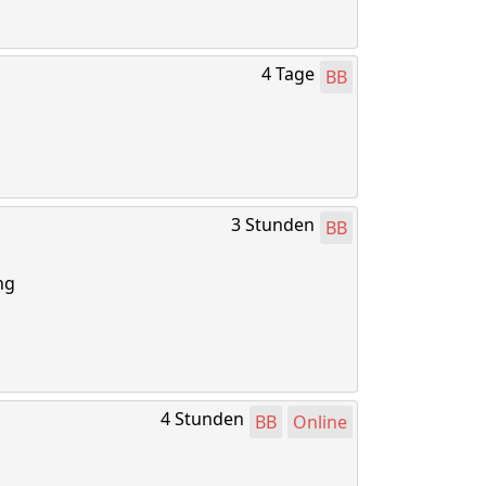
4 Tage
BB
3 Stunden
BB
ng
4 Stunden
BB
Online