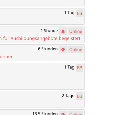
1 Tag
BB
1 Stunde
BB
Online
n für Ausbildungsangebote begeistert
6 Stunden
BB
Online
 können
1 Tag
BB
2 Tage
BB
13,5 Stunden
BB
Online