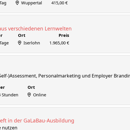
 Tag
Wuppertal
415,00 €
e aus verschiedenen Lernwelten
r
Ort
Preis
 Tage
Iserlohn
1.965,00 €
(Self-)Assessment, Personalmarketing und Employer Brandi
er
Ort
3 Stunden
Online
eft in der GaLaBau-Ausbildung
le nutzen