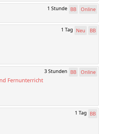
1 Stunde
BB
Online
1 Tag
Neu
BB
3 Stunden
BB
Online
und Fernunterricht
1 Tag
BB